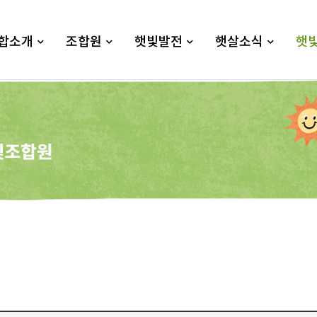
합소개
조합원
햇빛발전
햇살소식
햇