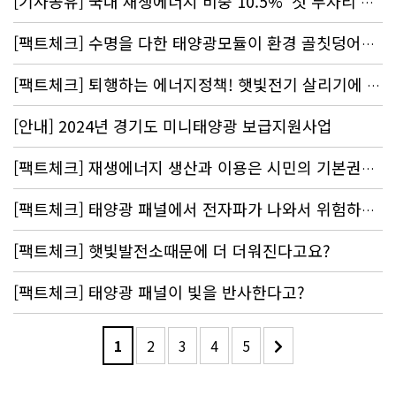
[기사공유] 국내 재생에너지 비중 10.5% ‘첫 두자리’…여전히 OECD 꼴찌
[팩트체크] 수명을 다한 태양광모듈이 환경 골칫덩어리?
[팩트체크] 퇴행하는 에너지정책! 햇빛전기 살리기에 동참해주세요~!
[안내] 2024년 경기도 미니태양광 보급지원사업
[팩트체크] 재생에너지 생산과 이용은 시민의 기본권이다! 에너지 민주주의에 동참해 주세요!
[팩트체크] 태양광 패널에서 전자파가 나와서 위험하다고?
[팩트체크] 햇빛발전소때문에 더 더워진다고요?
[팩트체크] 태양광 패널이 빛을 반사한다고?
1
2
3
4
5