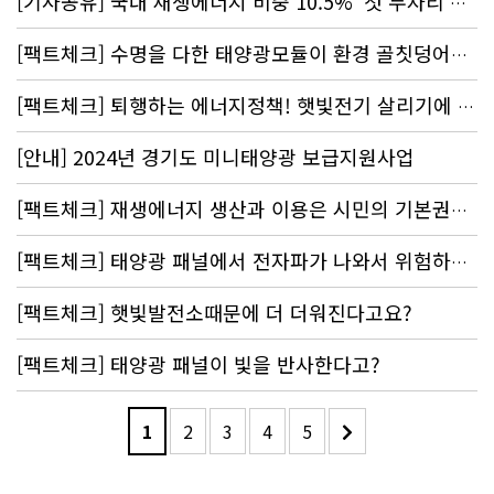
[기사공유] 국내 재생에너지 비중 10.5% ‘첫 두자리’…여전히 OECD 꼴찌
[팩트체크] 수명을 다한 태양광모듈이 환경 골칫덩어리?
[팩트체크] 퇴행하는 에너지정책! 햇빛전기 살리기에 동참해주세요~!
[안내] 2024년 경기도 미니태양광 보급지원사업
[팩트체크] 재생에너지 생산과 이용은 시민의 기본권이다! 에너지 민주주의에 동참해 주세요!
[팩트체크] 태양광 패널에서 전자파가 나와서 위험하다고?
[팩트체크] 햇빛발전소때문에 더 더워진다고요?
[팩트체크] 태양광 패널이 빛을 반사한다고?
1
2
3
4
5