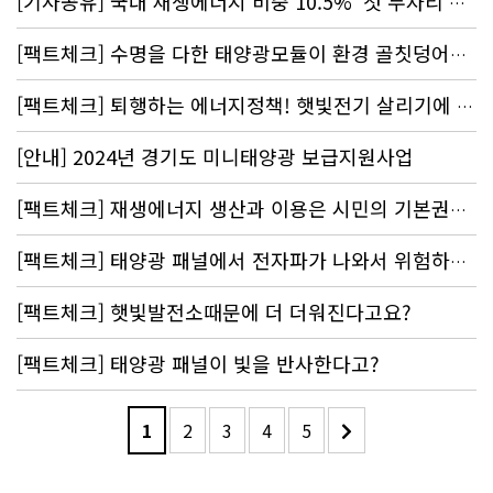
[기사공유] 국내 재생에너지 비중 10.5% ‘첫 두자리’…여전히 OECD 꼴찌
[팩트체크] 수명을 다한 태양광모듈이 환경 골칫덩어리?
[팩트체크] 퇴행하는 에너지정책! 햇빛전기 살리기에 동참해주세요~!
[안내] 2024년 경기도 미니태양광 보급지원사업
[팩트체크] 재생에너지 생산과 이용은 시민의 기본권이다! 에너지 민주주의에 동참해 주세요!
[팩트체크] 태양광 패널에서 전자파가 나와서 위험하다고?
[팩트체크] 햇빛발전소때문에 더 더워진다고요?
[팩트체크] 태양광 패널이 빛을 반사한다고?
1
2
3
4
5