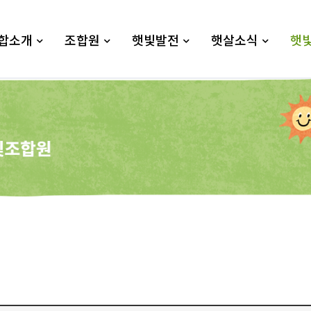
합소개
조합원
햇빛발전
햇살소식
햇