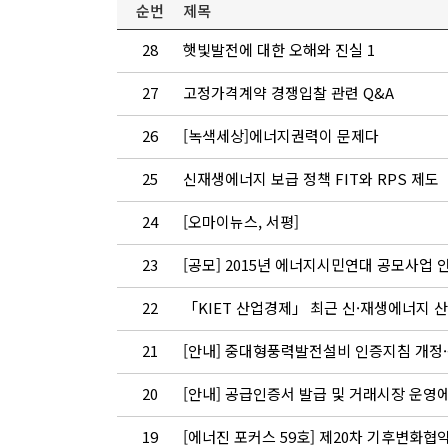
순번
제목
28
햇빛발전에 대한 오해와 진실 1
27
고정가격계약 경쟁입찰 관련 Q&A
26
[녹색세상]에너지권력이 문제다
25
신재생에너지 보급 정책 FIT와 RPS 제도
24
[오마이뉴스, 서평]
23
[공모] 2015년 에너지시민연대 공모사업 
22
「KIET 산업경제」 최근 신·재생에너지 
21
[안내] 중대형풍력발전설비 인증지침 개정
20
[안내] 공급인증서 발급 및 거래시장 운영에
19
[에너진 포커스 59호] 제20차 기후변화협약