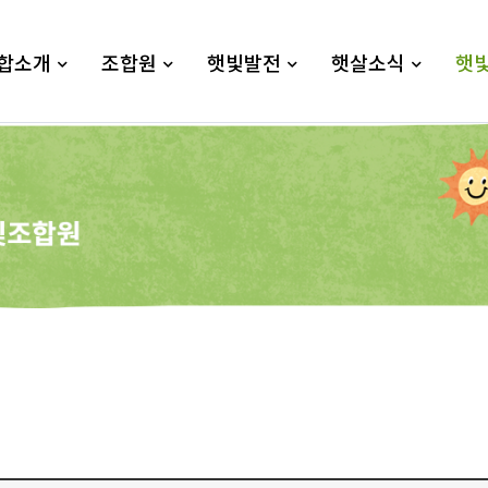
합소개
조합원
햇빛발전
햇살소식
햇