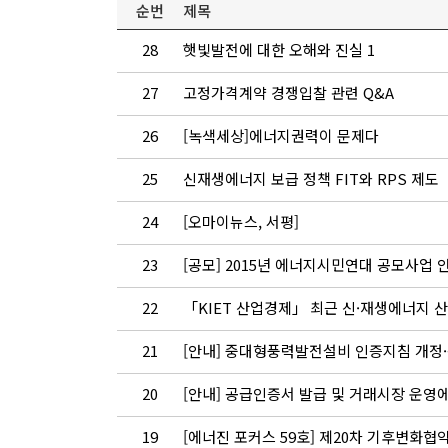
순번
제목
28
햇빛발전에 대한 오해와 진실 1
27
고정가격계약 경쟁입찰 관련 Q&A
26
[녹색세상]에너지권력이 문제다
25
신재생에너지 보급 정책 FIT와 RPS 제도
24
[오마이뉴스, 서평]
23
[공모] 2015년 에너지시민연대 공모사업 
22
「KIET 산업경제」 최근 신·재생에너지 
21
[안내] 중대형풍력발전설비 인증지침 개정
20
[안내] 공급인증서 발급 및 거래시장 운영에
19
[에너진 포커스 59호] 제20차 기후변화협약