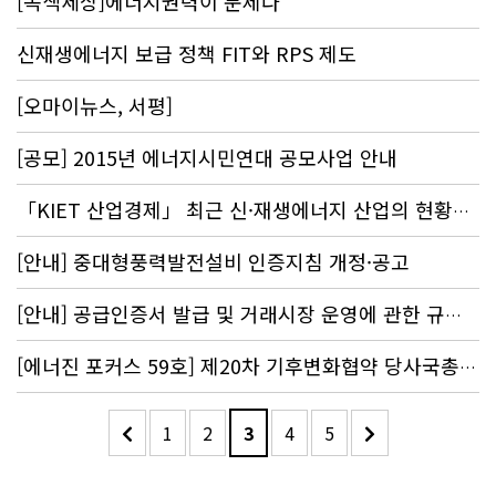
[녹색세상]에너지권력이 문제다
신재생에너지 보급 정책 FIT와 RPS 제도
[오마이뉴스, 서평]
[공모] 2015년 에너지시민연대 공모사업 안내
「KIET 산업경제」 최근 신·재생에너지 산업의 현황과 과제
[안내] 중대형풍력발전설비 인증지침 개정·공고
[안내] 공급인증서 발급 및 거래시장 운영에 관한 규칙 개정·공고
[에너진 포커스 59호] 제20차 기후변화협약 당사국총회(COP 20)의 쟁점과 대응
1
2
3
4
5