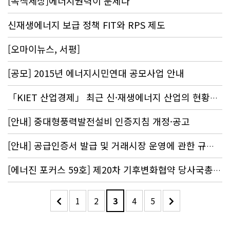
[녹색세상]에너지권력이 문제다
신재생에너지 보급 정책 FIT와 RPS 제도
[오마이뉴스, 서평]
[공모] 2015년 에너지시민연대 공모사업 안내
「KIET 산업경제」 최근 신·재생에너지 산업의 현황과 과제
[안내] 중대형풍력발전설비 인증지침 개정·공고
[안내] 공급인증서 발급 및 거래시장 운영에 관한 규칙 개정·공고
[에너진 포커스 59호] 제20차 기후변화협약 당사국총회(COP 20)의 쟁점과 대응
1
2
3
4
5