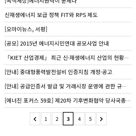
[녹색세상]에너지권력이 문제다
신재생에너지 보급 정책 FIT와 RPS 제도
[오마이뉴스, 서평]
[공모] 2015년 에너지시민연대 공모사업 안내
「KIET 산업경제」 최근 신·재생에너지 산업의 현황과 과제
[안내] 중대형풍력발전설비 인증지침 개정·공고
[안내] 공급인증서 발급 및 거래시장 운영에 관한 규칙 개정·공고
[에너진 포커스 59호] 제20차 기후변화협약 당사국총회(COP 20)의 쟁점과 대응
1
2
3
4
5