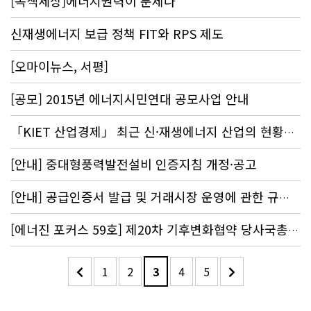
[녹색세상]에너지권력이 문제다
신재생에너지 보급 정책 FIT와 RPS 제도
[오마이뉴스, 서평]
[공모] 2015년 에너지시민연대 공모사업 안내
「KIET 산업경제」 최근 신·재생에너지 산업의 현황과 과제
[안내] 중대형풍력발전설비 인증지침 개정·공고
[안내] 공급인증서 발급 및 거래시장 운영에 관한 규칙 개정·공고
[에너진 포커스 59호] 제20차 기후변화협약 당사국총회(COP 20)의 쟁점과 대응
1
2
3
4
5