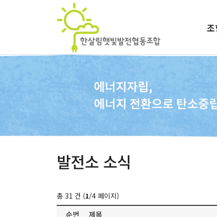
조
발전소 소식
총 31 건 (
1
/4 페이지)
순번
제목