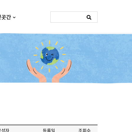
빛곳간
작성자
등록일
조회수