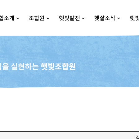
합소개
조합원
햇빛발전
햇살소식
햇