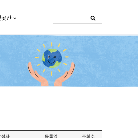
빛곳간
작성자
등록일
조회수