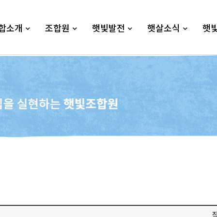
합소개
조합원
햇빛발전
햇살소식
햇