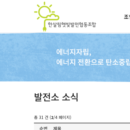
조
발전소 소식
총 31 건 (
2
/4 페이지)
순번
제목