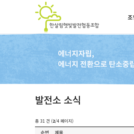
조
발전소 소식
총 31 건 (
2
/4 페이지)
순번
제목