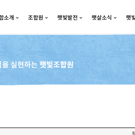
합소개
조합원
햇빛발전
햇살소식
햇