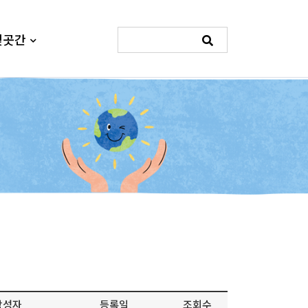
빛곳간
작성자
등록일
조회수