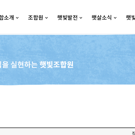
합소개
조합원
햇빛발전
햇살소식
햇