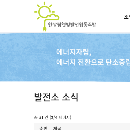
조
발전소 소식
총 31 건 (
2
/4 페이지)
순번
제목