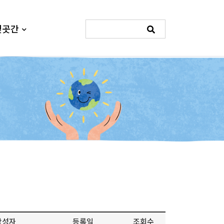
빛곳간
작성자
등록일
조회수