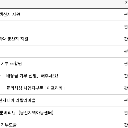
 생산자 지원
관
관
취약 생산지 지원
관
관
 기부 조합원
관
한 「배당금 기부 신청」해주세요!
관
을 「퓰리처상 사업자부문 : 아프리카」
관
– 탄자니아 라탈라마을
관
-툰베리!』 (용산지역아동센터)
관
한 기부모금
관