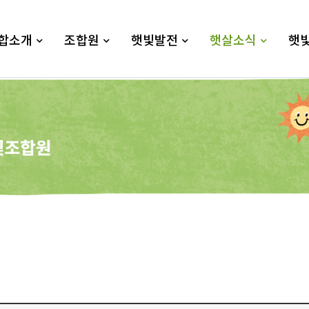
합소개
조합원
햇빛발전
햇살소식
햇