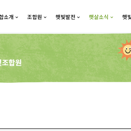
합소개
조합원
햇빛발전
햇살소식
햇