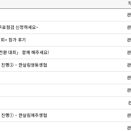
관
 무료점검 신청하세요~
관
대회> 참가 후기
관
 전환 대회」 함께 해주세요!
관
 진행② – 한살림영동생협
관
관
관
 진행① – 한살림제주생협
관
관