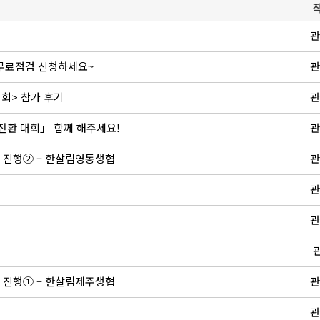
관
 무료점검 신청하세요~
관
대회> 참가 후기
관
 전환 대회」 함께 해주세요!
관
 진행② – 한살림영동생협
관
관
관
 진행① – 한살림제주생협
관
관