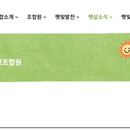
합소개
조합원
햇빛발전
햇살소식
햇