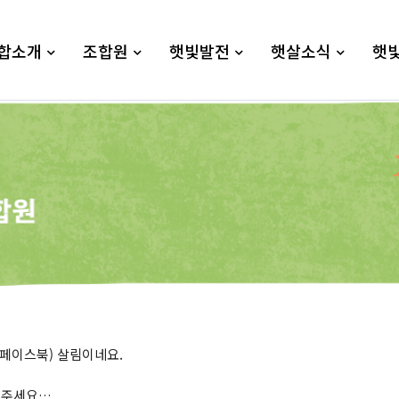
합소개
조합원
햇빛발전
햇살소식
햇
페이스북) 살림이네요.
겨주세요…