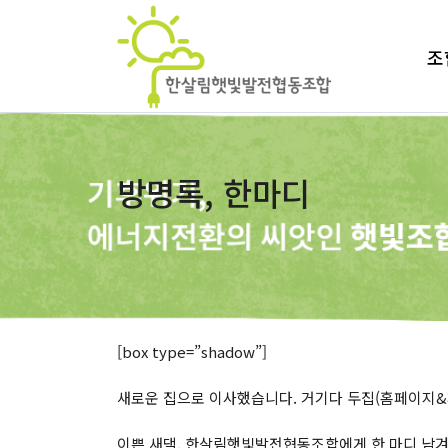
조
방명록, 한마디
[box type=”shadow”]
새로운 집으로 이사했습니다. 거기다 두집(홈페이지&
이쁜 새댁, 한살림햇빛발전협동조합에게 한 마디 남