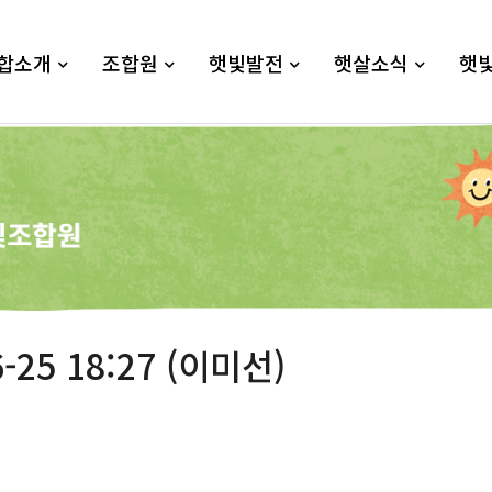
합소개
조합원
햇빛발전
햇살소식
햇
-25 18:27 (이미선)