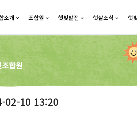
합소개
조합원
햇빛발전
햇살소식
햇
02-10 13:20