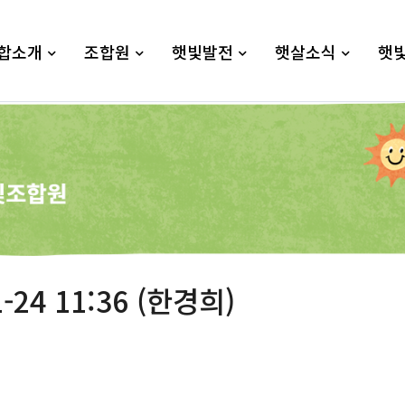
합소개
조합원
햇빛발전
햇살소식
햇
-24 11:36 (한경희)