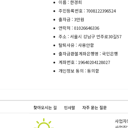
이름 : 한경희
주민등록번호 : 7008122396524
출자금 : 3만원
연락처 : 01026646336
주소 : 서울시 강남구 언주로30길57
탈퇴사유 : 사용안함
출자금환불계좌은행명 : 국민은행
계좌번호 : 19640204128027
개인정보 동의 : 동의함
찾아오시는 길
인사말
자주 묻는 질문
사업자등
사업장: