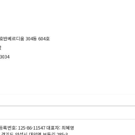
호반베르디움 304동 604호
함
3034
록번호: 125-86-11547 대표자: 최혜영
 경기도 안성시 대덕면 보동리 285-3