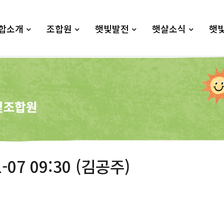
합소개
조합원
햇빛발전
햇살소식
햇
-07 09:30 (김공주)