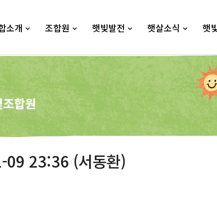
합소개
조합원
햇빛발전
햇살소식
햇
-09 23:36 (서동환)