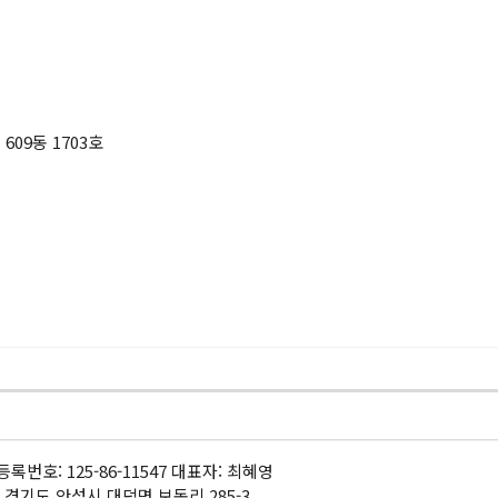
609동 1703호
록번호: 125-86-11547 대표자: 최혜영
 경기도 안성시 대덕면 보동리 285-3