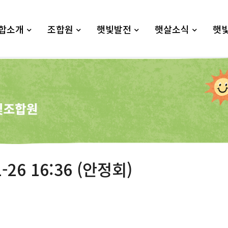
합소개
조합원
햇빛발전
햇살소식
햇
-26 16:36 (안정회)