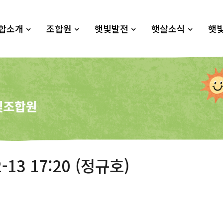
합소개
조합원
햇빛발전
햇살소식
햇
-13 17:20 (정규호)