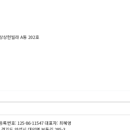
 상상헌빌라 A동 202호
록번호: 125-86-11547 대표자: 최혜영
 경기도 안성시 대덕면 보동리 285-3