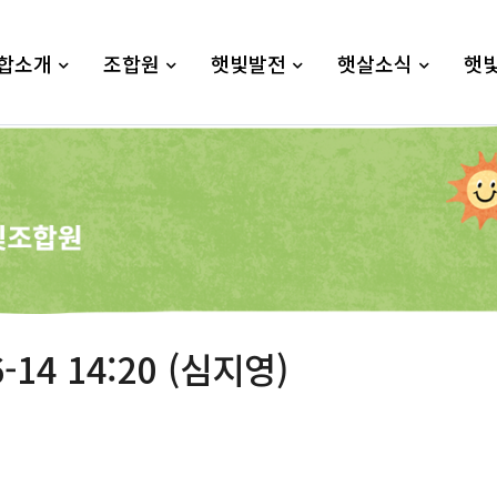
합소개
조합원
햇빛발전
햇살소식
햇
-14 14:20 (심지영)