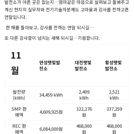
발전소가 아픈 곳은 없는지…엄마같은 마음으로 살펴보고 돌봐주고
계신 현지의 실무자와 전기기술자분께도 고마움과 감사를 전하고픈
연말입니다.
한 해를 돌아보고, 감사를 전하는 연말 되시길…
또 다른 감사함이 넘치는 새해 되시길…기원합니다.
11
안성햇빛발
대전햇빛
횡성햇빛
월
전소
발전소
발전소
발전량
2,409
2,521
34,459 kWh
(kWh)
kWh
kWh
SMP 판
322,276
337,259
4,609,925원
매액
원
원
REC 판
468,000
468,000
6,084,000원
매액
원
원