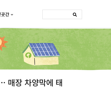
빛곳간
… 매장 차양막에 태