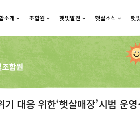
합소개
조합원
햇빛발전
햇살소식
햇
후위기 대응 위한‘햇살매장’시범 운영