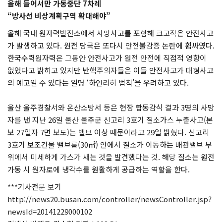
올해 들어서만 가동중단 7차례
“방사선 비상계획구역 확대해야”
올해 국내 원자력발전소에서 사망사고를 포함해 크고작은 안전사고
가 발생하고 있다. 원전 당국은 또다시 안전불감증 논란에 휩싸였다.
한국수력원자력은 그동안 안전사고가 원전 안전에 직접적 영향이
없었다고 밝히고 있지만 반핵주의자들은 이들 안전사고가 대형사고
의 예고일 수 있다는 일명 ‘하인리히 법칙’을 우려하고 있다.
울산 울주경찰서와 온산소방서 등은 현장 합동감식 결과 3명의 사망
자를 낸 지난 26일 울산 울주군 신고리 3호기 질소가스 누출사고(본
보 27일자 7면 보도)는 밸브 이상 때문이라고 29일 밝혔다. 신고리
3호기 보조건물 밸브룸(30㎡) 안에서 질소가 이동하는 배관밸브 부
위에서 미세하게 가스가 새는 것을 발견했다는 것. 해당 질소는 원전
가동 시 원자로에 냉각수를 원활하게 공급하는 역할을 한다.
***기사전문 보기
http://news20.busan.com/controller/newsController.jsp?
newsId=20141229000102