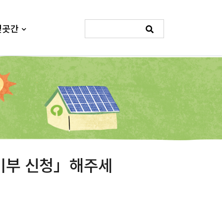
빛곳간
 기부 신청」해주세