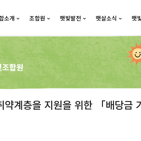
합소개
조합원
햇빛발전
햇살소식
햇
 취약계층을 지원을 위한 「배당금