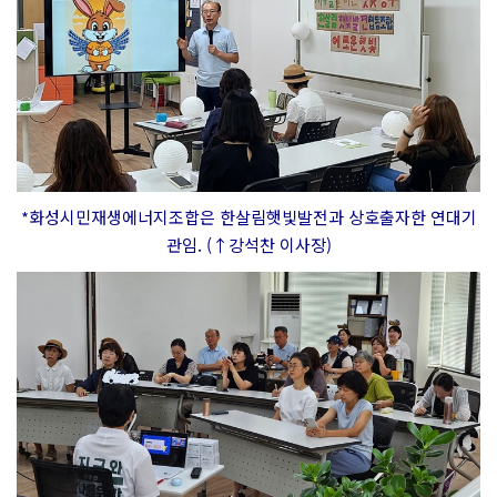
*화성시민재생에너지조합은 한살림햇빛발전과 상호출자한 연대기
관임. (↑강석찬 이사장)