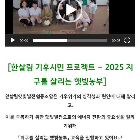
플
레
이
어
00:00
00:05
…….
[한살림 기후시민 프로젝트 – 2025 지
구를 살리는 햇빛농부]
한살림햇빛발전협동조합은 기후위기의 심각성과 원인에 대해 알리
고,
이를 극복하기 위한 햇빛발전으로의 에너지 전환의 중요성을 알리
기위해
「지구를 살리는 햇빛농부」 교육을 진행하고 있어요~!