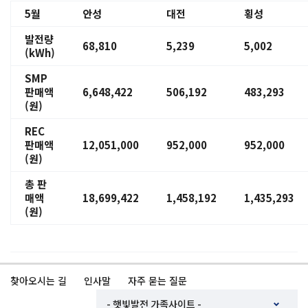
5
월
안성
대전
횡성
발전량
68,810
5,239
5,002
(kWh)
SMP
판매액
6,648,422
506,192
483,293
(
원
)
REC
판매액
12,051,000
952,000
952,000
(
원
)
총 판
매액
18,699,422
1,458,192
1,435,293
(
원
)
찾아오시는 길
인사말
자주 묻는 질문