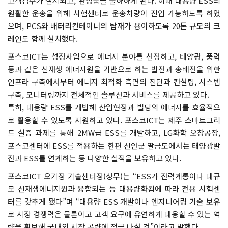
고객검수가 실시되고, 완성품을 출하하게 된다. 이때 대용량 ESS의
원활한 운송을 위해 시험센터로 운송차량이 진입 가능하도록 하였
으며, PCS와 배터리컨테이너의 탑재가 용이하도록 20톤 규모의 크
레인도 함께 설치했다.
포스코ICT는 성장사업으로 에너지 분야를 선정하고, 태양광, 풍력
등과 같은 신재생 에너지원을 기반으로 하는 발전과 송배전을 위한
인프라 구축에서부터 에너지 최적화 측면의 진단과 컨설팅, 시스템
구축, 모니터링까지 전체적인 솔루션과 서비스를 제공하고 있다.
특히, 대용량 ESS를 개발해 산업현장과 빌딩의 에너지를 효율적으
로 활용할 수 있도록 지원하고 있다. 포스코ICT는 제주 스마트그리
드 실증 과제를 통해 2MW급 ESS를 개발하고, LG화학 오창공장,
포스코센터에 ESS를 적용하는 한편 신안군 팔금도에서는 태양광발
전과 ESS를 연계하는 등 다양한 실적을 보유하고 있다.
포스코ICT 오기장 기술센터장(상무)는 “ESS가 전력계통이나 대규
모 신재생에너지원과 융합되는 등 대용량화됨에 따라 전용 시험센
터를 갖추게 됐다”며 “대용량 ESS 개발이나 엔지니어링 기술 보유
로 시장 경쟁력은 물론이고 고객 요구에 유연하게 대응할 수 있는 역
량을 확보해 국내외 시장 공략에 적극 나설 것”이라고 말했다.